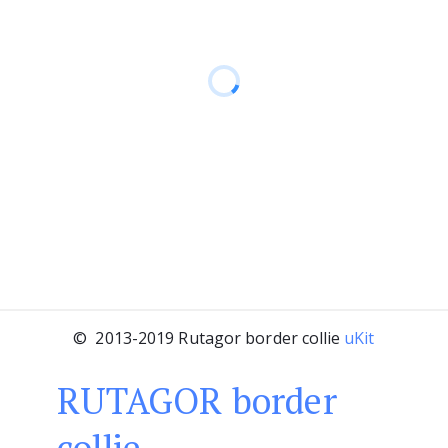
©  2013-2019 Rutagor border collie 
uKit
RU­­­­­­TAGOR border
сollie