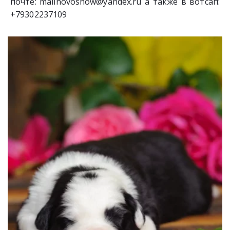
почте: malinovoshow@yandex.ru а также в вотсап:
+79302237109