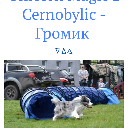
Cernobylic -
Громик